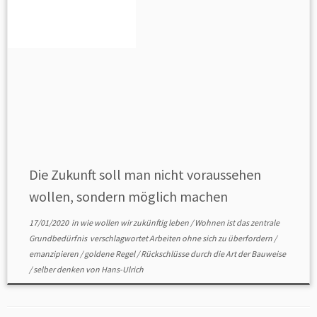
Die Zukunft soll man nicht voraussehen
wollen, sondern möglich machen
17/01/2020
in
wie wollen wir zukünftig leben
/
Wohnen ist das zentrale
Grundbedürfnis
verschlagwortet
Arbeiten ohne sich zu überfordern
/
emanzipieren
/
goldene Regel
/
Rückschlüsse durch die Art der Bauweise
/
selber denken
von
Hans-Ulrich