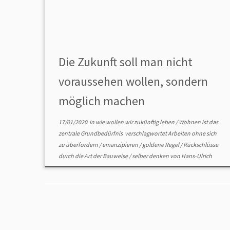
Die Zukunft soll man nicht
voraussehen wollen, sondern
möglich machen
17/01/2020
in
wie wollen wir zukünftig leben
/
Wohnen ist das
zentrale Grundbedürfnis
verschlagwortet
Arbeiten ohne sich
zu überfordern
/
emanzipieren
/
goldene Regel
/
Rückschlüsse
durch die Art der Bauweise
/
selber denken
von
Hans-Ulrich