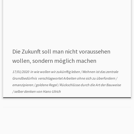
Die Zukunft soll man nicht voraussehen
wollen, sondern möglich machen
17/01/2020
in
wie wollen wir zukünftig leben
/
Wohnen ist das zentrale
Grundbedürfnis
verschlagwortet
Arbeiten ohne sich zu überfordern
/
emanzipieren
/
goldene Regel
/
Rückschlüsse durch die Art der Bauweise
/
selber denken
von
Hans-Ulrich